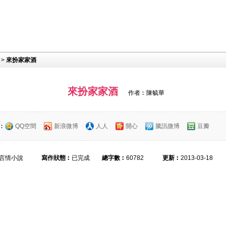
>
來扮家家酒
來扮家家酒
作者︰
陳毓華
︰
QQ空間
新浪微博
人人
開心
騰訊微博
豆瓣
言情小說
寫作狀態︰
已完成
總字數︰
60782
更新︰
2013-03-18