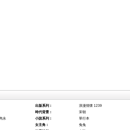
出版系列︰
浪漫情懷 1239
時代背景︰
宋朝
新雋永
小說系列︰
單行本
女主角︰
兔兔