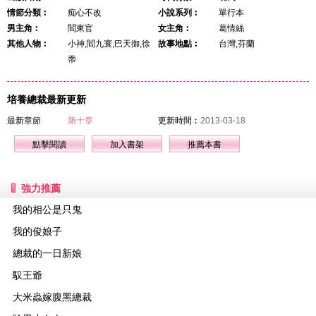
情節分類︰
痴心不改
小說系列︰
單行本
男主角︰
閻東官
女主角︰
葛情絲
其他人物︰
小神,閻九寰,巴天御,徐
故事地點︰
台灣,芬蘭
蒂
培養總裁最新更新
最新章節
第十章
更新時間︰
2013-03-18
點擊閱讀
加入書架
推薦本書
強力推薦
我的相公是只鬼
我的俊娘子
總裁的一日新娘
馭王爺
大米蟲嫁腹黑總裁