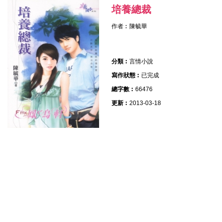
培養總裁
作者︰
陳毓華
分類︰
言情小說
寫作狀態︰
已完成
總字數︰
66476
更新︰
2013-03-18