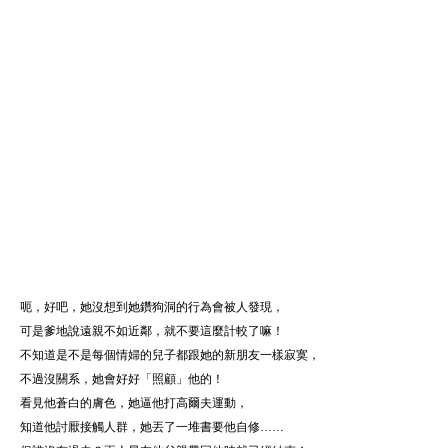
呃，好吧，她沒想到她鑽狗洞的行為會被人發現，
可是爹地說遠親不如近鄰，就不要這麼計較了嘛！
不知道是不是每個情婦的兒子都跟她的新朋友一樣寂寞，
不過沒關系，她會好好「照顧」他的！
看見他蒼白的膚色，她逼他打高爾夫運動，
知道他討厭接觸人群，她丟了一堆書要他自修……