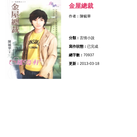
金屋總裁
作者︰
陳毓華
分類︰
言情小說
寫作狀態︰
已完成
總字數︰
70937
更新︰
2013-03-18