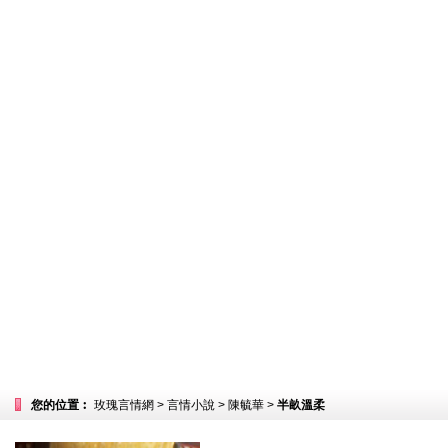
您的位置︰
玫瑰言情網
>
言情小說
>
陳毓華
>
半畝溫柔