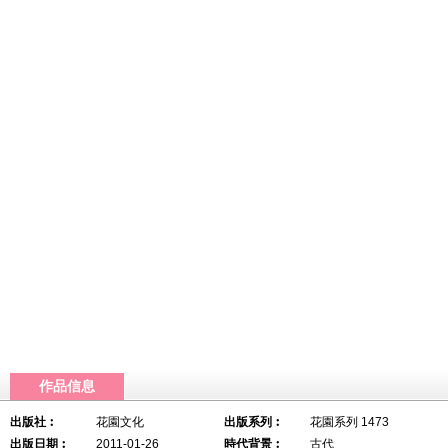
作品信息
出版社︰
花園文化
出版系列︰
花園系列 1473
出版日期︰
2011-01-26
時代背景︰
古代