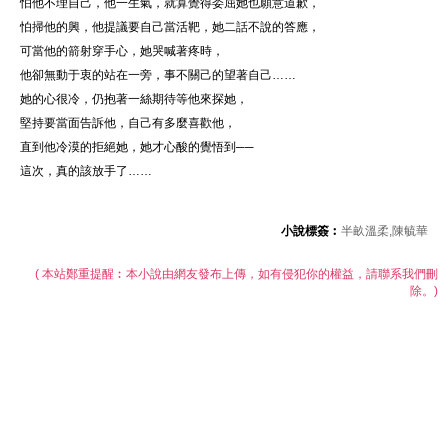
怕他不理自己，他一生氣，就算覺得委屈她也願意道歉，
怕掃他的興，他提議要自己當活靶，她二話不說的答應，
可當他的箭射穿手心，她哭喊著疼時，
他卻無動于衷的站在一旁，事不關己的望著自己……
她的心很冷，仍抱著一絲期待等他來探她，
堅持要當面告訴他，自己有多麼喜歡他，
直到他冷漠的拒絕她，她才心酸的覺悟到──
這次，真的該放手了……
小說標簽︰
半畝溫柔,陳毓華
( 本站鄭重提醒︰本小說由網友發布上傳，如有侵犯你的權益，請聯系我們刪
除。)