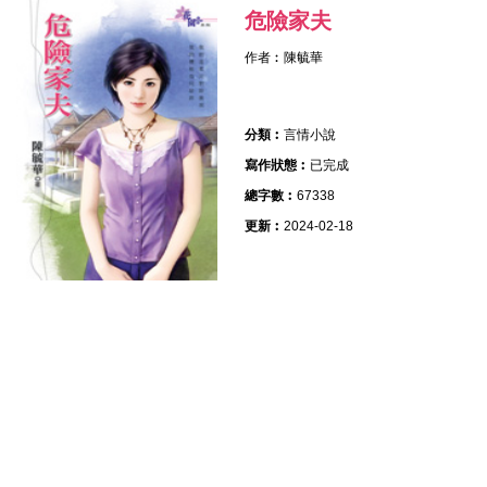
危險家夫
作者︰
陳毓華
分類︰
言情小說
寫作狀態︰
已完成
總字數︰
67338
更新︰
2024-02-18