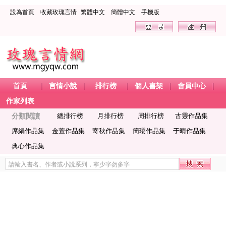
設為首頁
收藏玫瑰言情
繁體中文
簡體中文
手機版
首頁
言情小說
排行榜
個人書架
會員中心
作家列表
分類閱讀
總排行榜
月排行榜
周排行榜
古靈作品集
席絹作品集
金萱作品集
寄秋作品集
簡瓔作品集
于晴作品集
典心作品集