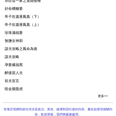
罪臣這一家之退婚後種
好命糟糠妻
帝子吹簫逐鳳凰（下）
帝子吹簫逐鳳凰（上）
珍珠滿福妻
無鹽女神廚
謀夫攻略之鳳命為後
謀夫攻略
孕妻藏福窩
醉後當人夫
前夫宣言
咬金胭脂虎
更多>>
玫瑰言情網拒絕任何涉及政治、黃色、破壞和諧社會的內容。書友如發現相關內
容，歡迎舉報，我們將嚴肅處理。