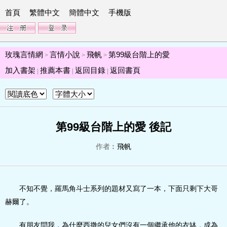
首頁
繁體中文
簡體中文
手機版
玫瑰言情網
言情小說
飛帆
第99級台階上的愛
>
>
>
加入書架
推薦本書
返回目錄
返回書頁
|
|
|
第99級台階上的愛 後記
作者︰
飛帆
不知不覺，羅馬角斗士系列的題材又寫了一本，下面只剩下大哥
赫爾了。
有朋友問我，為什麼西撒的兒女們沒有一個繼承他的衣缽，成為