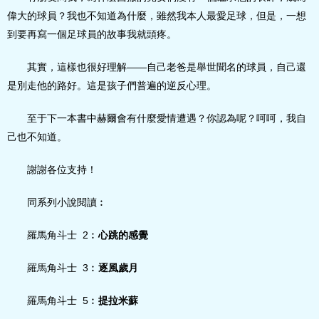
偉大的球員？我也不知道為什麼，雖然我本人最愛足球，但是，一想
到要再寫一個足球員的故事我就頭疼。
其實，這樣也很好理解——自己老爸是舉世聞名的球員，自己還
是別走他的路好。這是孩子們普遍的逆反心理。
至于下一本書中赫爾會有什麼愛情遭遇？你認為呢？呵呵，我自
己也不知道。
謝謝各位支持！
同系列小說閱讀︰
羅馬角斗士 2︰
心跳的感覺
羅馬角斗士 3︰
逐風歲月
羅馬角斗士 5︰
提拉米蘇