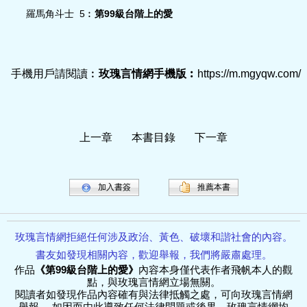
羅馬角斗士 5︰
第99級台階上的愛
手機用戶請閱讀︰
玫瑰言情網手機版︰
https://m.mgyqw.com/
上一章
本書目錄
下一章
加入書簽
推薦本書
玫瑰言情網拒絕任何涉及政治、黃色、破壞和諧社會的內容。
書友如發現相關內容，歡迎舉報，我們將嚴肅處理。
作品
《
第99級台階上的愛
》
內容本身僅代表作者
飛帆
本人的觀
點，與玫瑰言情網立場無關。
閱讀者如發現作品內容確有與法律抵觸之處，可向玫瑰言情網
舉報。 如因而由此導致任何法律問題或後果，玫瑰言情網均