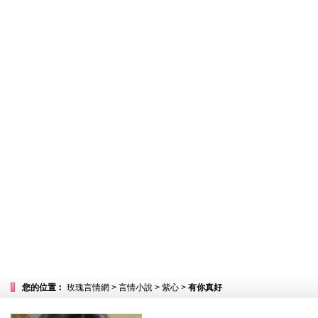
您的位置︰
玫瑰言情網
>
言情小說
>
紫心
>
有你真好