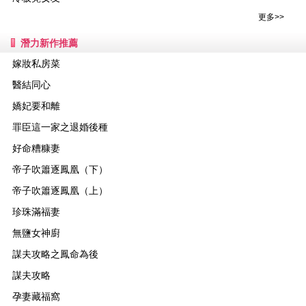
更多>>
潛力新作推薦
嫁妝私房菜
醫結同心
嬌妃要和離
罪臣這一家之退婚後種
好命糟糠妻
帝子吹簫逐鳳凰（下）
帝子吹簫逐鳳凰（上）
珍珠滿福妻
無鹽女神廚
謀夫攻略之鳳命為後
謀夫攻略
孕妻藏福窩