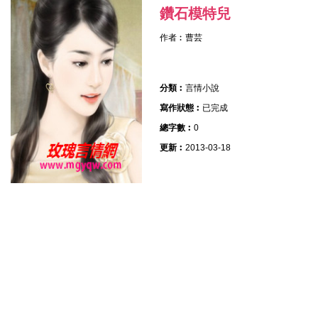
鑽石模特兒
作者︰
曹芸
分類︰
言情小說
寫作狀態︰
已完成
總字數︰
0
更新︰
2013-03-18