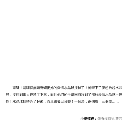
甫呀！是哪個無頭蒼蠅把她的愛情水晶球撞掉了！她彎下了腰想拾起水晶
球，沒想到那人也蹲了下來，而且他們的手還同時踫到了那粒愛情水晶球－怪
怪！水晶球頓時亮了起來，而且還發出音樂！一個燈，兩個燈，三個燈……
小說標簽︰
鑽石模特兒,曹芸