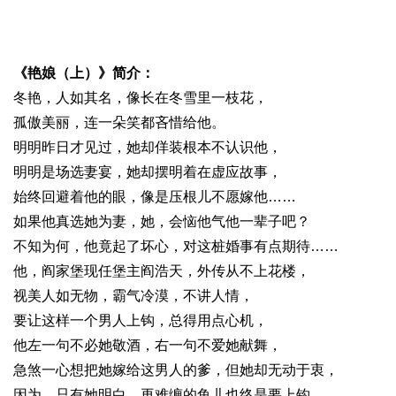
《艳娘（上）》简介：
冬艳，人如其名，像长在冬雪里一枝花，
孤傲美丽，连一朵笑都吝惜给他。
明明昨日才见过，她却佯装根本不认识他，
明明是场选妻宴，她却摆明着在虚应故事，
始终回避着他的眼，像是压根儿不愿嫁他……
如果他真选她为妻，她，会恼他气他一辈子吧？
不知为何，他竟起了坏心，对这桩婚事有点期待……
他，阎家堡现任堡主阎浩天，外传从不上花楼，
视美人如无物，霸气冷漠，不讲人情，
要让这样一个男人上钩，总得用点心机，
他左一句不必她敬酒，右一句不爱她献舞，
急煞一心想把她嫁给这男人的爹，但她却无动于衷，
因为，只有她明白，再难缠的鱼儿也终是要上钩……