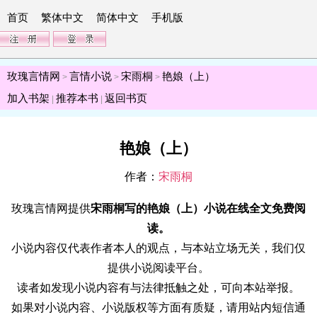
首页
繁体中文
简体中文
手机版
玫瑰言情网
言情小说
宋雨桐
艳娘（上）
>
>
>
加入书架
推荐本书
返回书页
|
|
艳娘（上）
作者：
宋雨桐
玫瑰言情网提供
宋雨桐写的艳娘（上）小说在线全文免费阅
读。
小说内容仅代表作者本人的观点，与本站立场无关，我们仅
提供小说阅读平台。
读者如发现小说内容有与法律抵触之处，可向本站举报。
如果对小说内容、小说版权等方面有质疑，请用站内短信通