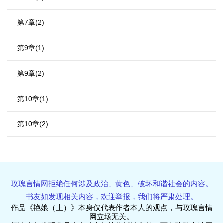
第7章(2)
第9章(1)
第9章(2)
第10章(1)
第10章(2)
玫瑰言情网拒绝任何涉及政治、黄色、破坏和谐社会的内容。
书友如发现相关内容，欢迎举报，我们将严肃处理。
作品《艳娘（上）》本身仅代表作者本人的观点，与玫瑰言情
网立场无关。